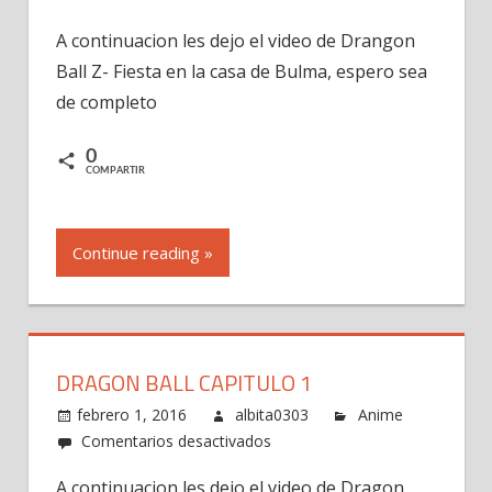
Dragon
A continuacion les dejo el video de Drangon
Ball
Ball Z- Fiesta en la casa de Bulma, espero sea
Z-
Fiesta
de completo
en
la
0
COMPARTIR
casa
de
Bulma
Continue reading »
DRAGON BALL CAPITULO 1
febrero 1, 2016
albita0303
Anime
en
Comentarios desactivados
Dragon
A continuacion les dejo el video de Dragon