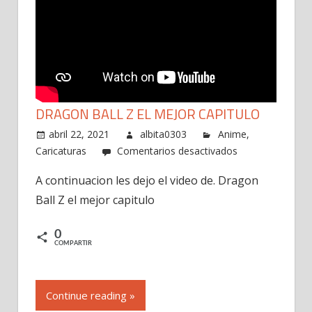
DRAGON BALL Z EL MEJOR CAPITULO
abril 22, 2021
albita0303
Anime
,
en
Caricaturas
Comentarios desactivados
Dragon
A continuacion les dejo el video de. Dragon
Ball
Ball Z el mejor capitulo
Z
el
mejor
0
COMPARTIR
capitulo
Continue reading »