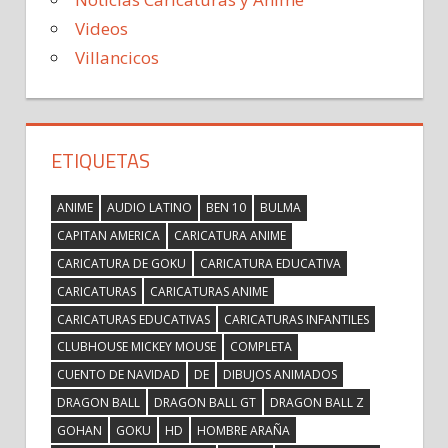
Videos
Villancicos
ETIQUETAS
ANIME
AUDIO LATINO
BEN 10
BULMA
CAPITAN AMERICA
CARICATURA ANIME
CARICATURA DE GOKU
CARICATURA EDUCATIVA
CARICATURAS
CARICATURAS ANIME
CARICATURAS EDUCATIVAS
CARICATURAS INFANTILES
CLUBHOUSE MICKEY MOUSE
COMPLETA
CUENTO DE NAVIDAD
DE
DIBUJOS ANIMADOS
DRAGON BALL
DRAGON BALL GT
DRAGON BALL Z
GOHAN
GOKU
HD
HOMBRE ARAÑA