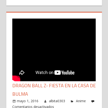
DRAGON BALL Z- FIESTA EN LA CASA DE
BULMA
mayo 1, 2016
albita0303
Anime
en
Comentarios desactivados