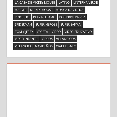
LA CASA DE MICKEY MOUSE
LATINO
LINTERNA VERDE
MARVEL
MICKEY MOUSE
MUSICA NAVIDEÑA
PINOCHO
PLAZA SESAMO
POR PRIMERA VEZ
SPIDERMAN
SUPER HEROES
SUPER SAIYAN
TOM Y JERRY
VEGETA
VIDEO
VIDEO EDUCATIVO
VIDEO INFANTIL
VIDEOS
VILLANCICOS
VILLANCICOS NAVIDEÑOS
WALT DISNEY