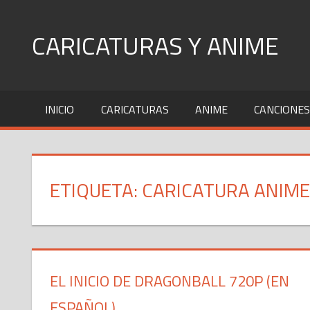
Skip
to
CARICATURAS Y ANIME
content
INICIO
CARICATURAS
ANIME
CANCIONES
ETIQUETA: CARICATURA ANIME
EL INICIO DE DRAGONBALL 720P (EN
ESPAÑOL)