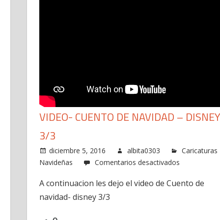
o
onBall
p
ñol)
VIDEO- CUENTO DE NAVIDAD – DISNE
3/3
diciembre 5, 2016
albita0303
Caricaturas
en
Navideñas
Comentarios desactivados
Video-
A continuacion les dejo el video de Cuento de
Cuento
navidad- disney 3/3
de
navidad