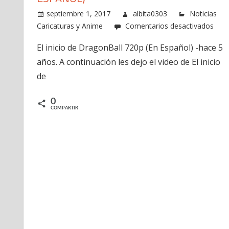
septiembre 1, 2017
albita0303
Noticias
en
Caricaturas y Anime
Comentarios desactivados
El
El inicio de DragonBall 720p (En Español) -hace 5
inici
años. A continuación les dejo el video de El inicio
de
Drag
de
720
(En
0
COMPARTIR
Espa