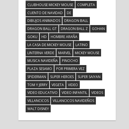
CLUBHOUSE MICKEY MOUSE
COMPLETA
CUENTO DE NAVIDAD
DE
DIBUJOS ANIMADOS
DRAGON BALL
DRAGON BALL GT
DRAGON BALL Z
GOHAN
GOKU
HD
HOMBRE ARAÑA
LA CASA DE MICKEY MOUSE
LATINO
LINTERNA VERDE
MARVEL
MICKEY MOUSE
MUSICA NAVIDEÑA
PINOCHO
PLAZA SESAMO
POR PRIMERA VEZ
SPIDERMAN
SUPER HEROES
SUPER SAIYAN
TOM Y JERRY
VEGETA
VIDEO
VIDEO EDUCATIVO
VIDEO INFANTIL
VIDEOS
VILLANCICOS
VILLANCICOS NAVIDEÑOS
WALT DISNEY