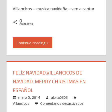
Villancicos
Villancicos – musica navideña – ven a cantar
–
musica
0
navideña
COMPARTIR
–
ven
a
Continue reading »
cantar
FELÍZ NAVIDAD,VILLANCICOS DE
NAVIDAD. MERRY CHRISTMAS EN
ESPAÑOL
enero 5, 2014
albita0303
en
Villancicos
Comentarios desactivados
Felíz