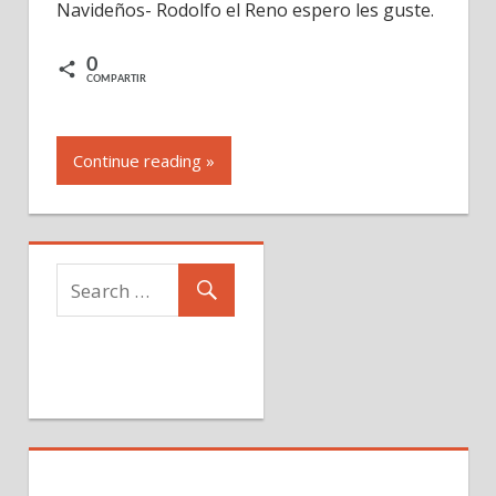
Navideños- Rodolfo el Reno espero les guste.
–
Rodolfo
el
0
COMPARTIR
Reno
Continue reading »