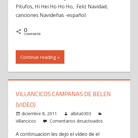
Pitufos, Hi Hei Ho Ho Ho, Feliz Navidad,
Pitufos,
Hi
canciones Navideñas -español.
Hei
Ho
0
COMPARTIR
Ho
Ho,
Feliz
Continue reading »
Navidad,
canciones
Navideñas-
español
VILLANCICOS CAMPANAS DE BELEN
(VIDEO)
diciembre 8, 2011
albita0303
en
Villancicos
Comentarios desactivados
Villancicos
A continuacion les dejo el video de el
Campanas