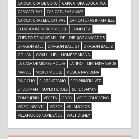
CARICATURA DE GOKU
CARICATURA EDUCATIVA
CARICATURAS
CARICATURAS ANIME
CARICATURAS EDUCATIVAS
CARICATURAS INFANTILES
CLUBHOUSE MICKEY MOUSE
COMPLETA
CUENTO DE NAVIDAD
DE
DIBUJOS ANIMADOS
DRAGON BALL
DRAGON BALL GT
DRAGON BALL Z
GOHAN
GOKU
HD
HOMBRE ARAÑA
LA CASA DE MICKEY MOUSE
LATINO
LINTERNA VERDE
MARVEL
MICKEY MOUSE
MUSICA NAVIDEÑA
PINOCHO
PLAZA SESAMO
POR PRIMERA VEZ
SPIDERMAN
SUPER HEROES
SUPER SAIYAN
TOM Y JERRY
VEGETA
VIDEO
VIDEO EDUCATIVO
VIDEO INFANTIL
VIDEOS
VILLANCICOS
VILLANCICOS NAVIDEÑOS
WALT DISNEY