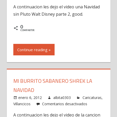
Video
A continuacion les dejo el video una Navidad
una
sin Pluto Walt Disney parte 2, good.
Navidad
sin
Pluto-
0
COMPARTIR
Walt
Disney
parte
Continue reading »
2,
good
MI BURRITO SABANERO SHREK LA
NAVIDAD
enero 6, 2012
albita0303
Caricaturas
,
en
Villancicos
Comentarios desactivados
Mi
A continuacion les dejo el video de la cancion
burrito