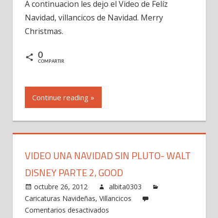
A continuacion les dejo el Video de Felíz
Navidad,villancic
Navidad, villancicos de Navidad. Merry
de
Navidad.
Christmas.
Merry
Christmas
0
COMPARTIR
en
español
Continue reading »
VIDEO UNA NAVIDAD SIN PLUTO- WALT
DISNEY PARTE 2, GOOD
octubre 26, 2012
albita0303
Caricaturas Navideñas
,
Villancicos
en
Comentarios desactivados