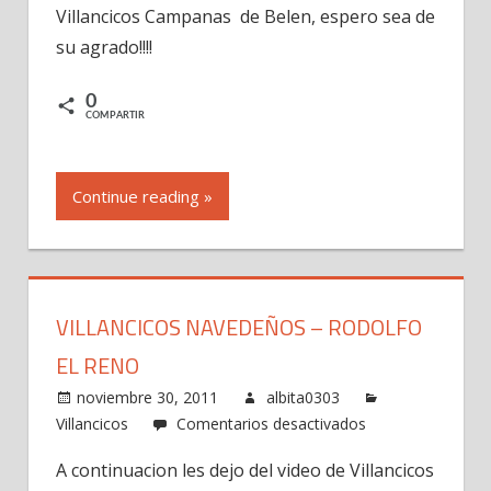
Villancicos Campanas de Belen, espero sea de
de
Belen
su agrado!!!!
(Video)
0
COMPARTIR
Continue reading »
VILLANCICOS NAVEDEÑOS – RODOLFO
EL RENO
noviembre 30, 2011
albita0303
en
Villancicos
Comentarios desactivados
Villancicos
A continuacion les dejo del video de Villancicos
Navedeños