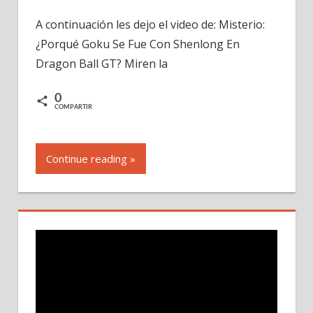
Misterio:
A continuación les dejo el video de: Misterio:
¿Porqué
¿Porqué Goku Se Fue Con Shenlong En
Goku
Se
Dragon Ball GT? Miren la
Fue
Con
0
COMPARTIR
Shenlong
En
Dragon
Continue reading »
Ball
GT?