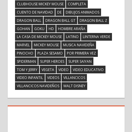
CLUBHOUSE MICKEY MOUSE
COMPLETA
CUENTO DE NAVIDAD
DE
DIBUJOS ANIMADOS
DRAGON BALL
DRAGON BALL GT
DRAGON BALL Z
GOHAN
GOKU
HD
HOMBRE ARAÑA
LA CASA DE MICKEY MOUSE
LATINO
LINTERNA VERDE
MARVEL
MICKEY MOUSE
MUSICA NAVIDEÑA
PINOCHO
PLAZA SESAMO
POR PRIMERA VEZ
SPIDERMAN
SUPER HEROES
SUPER SAIYAN
TOM Y JERRY
VEGETA
VIDEO
VIDEO EDUCATIVO
VIDEO INFANTIL
VIDEOS
VILLANCICOS
VILLANCICOS NAVIDEÑOS
WALT DISNEY