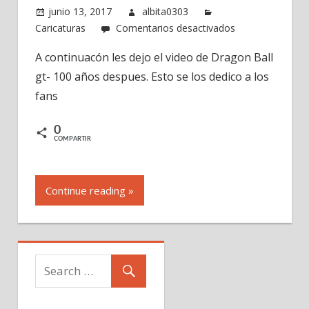
junio 13, 2017
albita0303
en
Caricaturas
Comentarios desactivados
Dragon
A continuacón les dejo el video de Dragon Ball
ball
gt- 100 años despues. Esto se los dedico a los
gt
–
fans
100
años
0
COMPARTIR
despues
Continue reading »