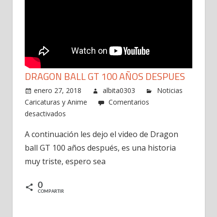
DRAGON BALL GT 100 AÑOS DESPUES
enero 27, 2018
albita0303
Noticias
Caricaturas y Anime
Comentarios
en
desactivados
Dragon
A continuación les dejo el video de Dragon
ball
ball GT 100 años después, es una historia
GT
100
muy triste, espero sea
años
despues
0
COMPARTIR