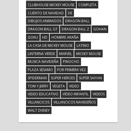
CLUBHOUSE MICKEY MOUSE
COMPLETA
CUENTO DE NAVIDAD
DE
DIBUJOS ANIMADOS
DRAGON BALL
DRAGON BALL GT
DRAGON BALL Z
GOHAN
GOKU
HD
HOMBRE ARAÑA
LA CASA DE MICKEY MOUSE
LATINO
LINTERNA VERDE
MARVEL
MICKEY MOUSE
MUSICA NAVIDEÑA
PINOCHO
PLAZA SESAMO
POR PRIMERA VEZ
SPIDERMAN
SUPER HEROES
SUPER SAIYAN
TOM Y JERRY
VEGETA
VIDEO
VIDEO EDUCATIVO
VIDEO INFANTIL
VIDEOS
VILLANCICOS
VILLANCICOS NAVIDEÑOS
WALT DISNEY