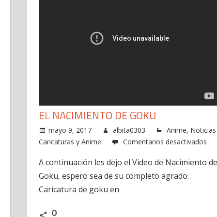
EL NACIMIENTO DE GOKU
mayo 9, 2017
albita0303
Anime
,
Noticias
en
Caricaturas y Anime
Comentarios desactivados
El
A continuación les dejo el Video de Nacimiento d
Na
Goku, espero sea de su completo agrado:
de
Go
Caricatura de goku en
0