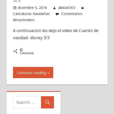
3/3
diciembre 5, 2016
albita0303
Caricaturas Navideñas
Comentarios
en
desactivados
Video-
A continuacion les dejo el video de Cuento de
Cuento
navidad- disney 3/3
de
navidad
–
0
COMPARTIR
disney
3/3
Continue reading »