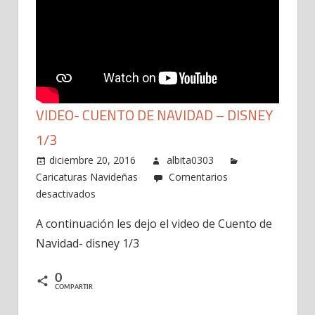
VIDEO- CUENTO DE NAVIDAD – DISNEY
1/3
diciembre 20, 2016
albita0303
Caricaturas Navideñas
Comentarios
en
desactivados
Video-
A continuación les dejo el video de Cuento de
Cuento
Navidad- disney 1/3
de
navidad
–
0
COMPARTIR
disney
1/3