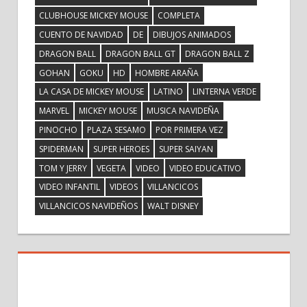
CLUBHOUSE MICKEY MOUSE
COMPLETA
CUENTO DE NAVIDAD
DE
DIBUJOS ANIMADOS
DRAGON BALL
DRAGON BALL GT
DRAGON BALL Z
GOHAN
GOKU
HD
HOMBRE ARAÑA
LA CASA DE MICKEY MOUSE
LATINO
LINTERNA VERDE
MARVEL
MICKEY MOUSE
MUSICA NAVIDEÑA
PINOCHO
PLAZA SESAMO
POR PRIMERA VEZ
SPIDERMAN
SUPER HEROES
SUPER SAIYAN
TOM Y JERRY
VEGETA
VIDEO
VIDEO EDUCATIVO
VIDEO INFANTIL
VIDEOS
VILLANCICOS
VILLANCICOS NAVIDEÑOS
WALT DISNEY